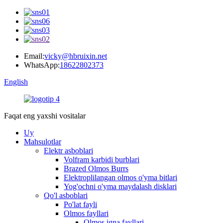
Email:
vicky@hbruixin.net
WhatsApp:
18622802373
English
Faqat eng yaxshi vositalar
Uy
Mahsulotlar
Elektr asboblari
Volfram karbidi burblari
Brazed Olmos Burrs
Elektroplilangan olmos o'yma bitlari
Yog'ochni o'yma maydalash disklari
Qo'l asboblari
Po'lat fayli
Olmos fayllari
Olmos igna fayllari