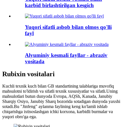
karbid birlashtirilgan kesgich
Yuqori sifatli asbob bilan olmos qo'lli
fayl
Alyuminiy kesmali fayllar - abraziv
vositada
Rubixin vositalari
Kuchli texnik kuch bilan GB standartining talablariga muvofiq
mahsulotni to'ldirish va sifatli texnik xususiyatlar va sifatli.Uning
mahsulotlari butun dunyoda Evropa, AQSh, Kanada, Janubiy
Sharqiy Osiyo, Janubiy Sharq bozorida sotadigan dunyoda yaxshi
sotadi.Bu "Jinfeng" aylanma faylining keng ko'lamli ishlab
chiqarishga ixtisoslashgan ichki korxona, karbidli burmalar va
yuqori obro'ga ega.