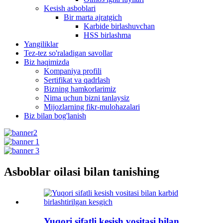
Kesish asboblari
Bir marta ajratgich
Karbide birlashuvchan
HSS birlashma
Yangiliklar
Tez-tez so'raladigan savollar
Biz haqimizda
Kompaniya profili
Sertifikat va qadrlash
Bizning hamkorlarimiz
Nima uchun bizni tanlaysiz
Mijozlarning fikr-mulohazalari
Biz bilan bog'lanish
Asboblar oilasi bilan tanishing
Yuqori sifatli kesish vositasi bilan