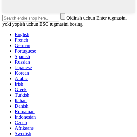
Qidirish uchun Enter tugmasini
yoki yopish uchun ESC tugmasini bosing
English
French
German
Portuguese
Spanish
Russian
Japanese
Korean
Arabic
Irish
Greek
Turkish
Italian
Danish
Romanian
Indonesian
Czech
Afrikaans
Swedish