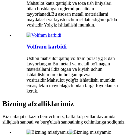
Mahsulot katta qattiqlik va toza tish liniyalari
bilan boshlangan uglerod po'latidan
tayyorlanadi.Bu asosan metall materiallarni
maydalash va kiyish uchun ishlatiladigan qo'lda
vositadir.Yolg'iz ishlatilishi mumkin.
Volfram karbidi
Ushbu mahsulot qattiq volfram po'lat yg-8 dan
tayyorlangan.Bu metall va metall bo'lmagan
materiallarni ildiz otgan va kiyish uchun
ishlatilishi mumkin bo'lgan quvvat
vositasidir.Mahsulot yolg'iz ishlatilishi mumkin
emas, lekin maydalagich bilan birga foydalanish
kerak.
Bizning afzalliklarimiz
Biz nafaqat etkazib beruvchimiz, balki ko'p yillar davomida
silliqlash sanoati va burg'ulash sanoatining echimlariga sodiqmiz.