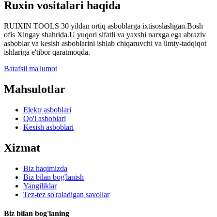
Ruxin vositalari haqida
RUIXIN TOOLS 30 yildan ortiq asboblarga ixtisoslashgan.Bosh
ofis Xingay shahrida.U yuqori sifatli va yaxshi narxga ega abraziv
asboblar va kesish asboblarini ishlab chiqaruvchi va ilmiy-tadqiqot
ishlariga e'tibor qaratmoqda.
Batafsil ma'lumot
Mahsulotlar
Elektr asboblari
Qo'l asboblari
Kesish asboblari
Xizmat
Biz haqimizda
Biz bilan bog'lanish
Yangiliklar
Tez-tez so'raladigan savollar
Biz bilan bog'laning