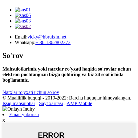
Email:
vicky@hbruixin.net
Whatsapp:
+ 86-1862802373
So'rov
Mahsulotlarimiz yoki narxlar ro'yxati haqida so'rovlar uchun
elektron pochtangizni bizga qoldiring va biz 24 soat ichida
bog'lanamiz.
Narxlar ro'yxati uchun so'rov
© Mualliflik huquqi - 2019-2022: Barcha huquqlar himoyalangan.
Issiq mahsulotlar
-
Sayt xaritasi
-
AMP Mobile
Email yuborish
x